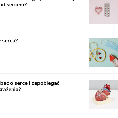
nad sercem?
e serca?
dbać o serce i zapobiegać
rążenia?