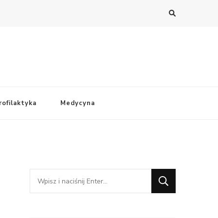
rofilaktyka
Medycyna
Szukasz
czegoś?