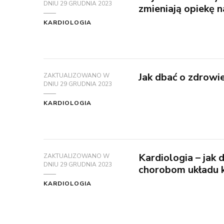
DNIU
29 GRUDNIA 2023
zmieniają opiekę 
KARDIOLOGIA
Jak dbać o zdrowi
ZAKTUALIZOWANO W
DNIU
29 GRUDNIA 2023
KARDIOLOGIA
Kardiologia – jak 
ZAKTUALIZOWANO W
DNIU
29 GRUDNIA 2023
chorobom układu k
KARDIOLOGIA