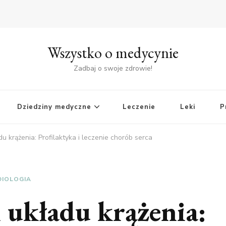
Wszystko o medycynie
Zadbaj o swoje zdrowie!
Dziedziny medyczne
Leczenie
Leki
P
u krążenia: Profilaktyka i leczenie chorób serca
DIOLOGIA
 układu krążenia: