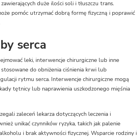
awierających duże ilości soli i tłuszczu trans.
może pomóc utrzymać dobrą formę fizyczną i poprawić
.
oby serca
jmować leki, interwencje chirurgiczne lub inne
 stosowane do obniżenia ciśnienia krwi lub
gulacji rytmu serca. Interwencje chirurgiczne mogą
kady tętnicy lub naprawienia uszkodzonego mięśnia
zegali zaleceń lekarza dotyczących leczenia i
ównież unikać czynników ryzyka, takich jak palenie
lkoholu i brak aktywności fizycznej. Wsparcie rodziny i