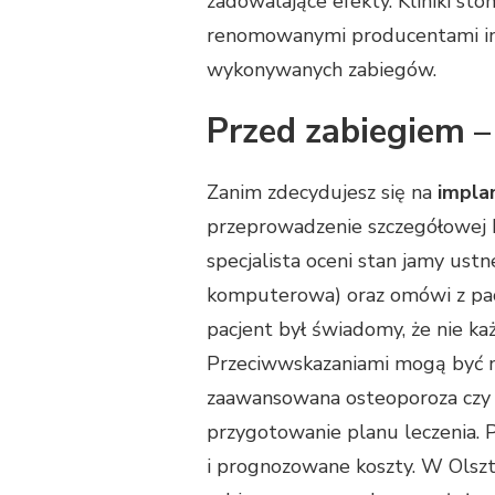
zadowalające efekty. Kliniki st
renomowanymi producentami impl
wykonywanych zabiegów.
Przed zabiegiem –
Zanim zdecydujesz się na
implan
przeprowadzenie szczegółowej k
specjalista oceni stan jamy ust
komputerowa) oraz omówi z pacj
pacjent był świadomy, że nie k
Przeciwwskazaniami mogą być m.
zaawansowana osteoporoza czy c
przygotowanie planu leczenia.
i prognozowane koszty. W Olszt