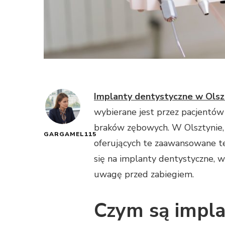
Implanty dentystyczne w Olsz
wybierane jest przez pacjentów
braków zębowych. W Olsztynie, ja
GARGAMEL115
oferujących te zaawansowane t
się na implanty dentystyczne, wa
uwagę przed zabiegiem.
Czym są impla