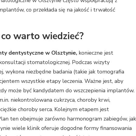
omatologiczne w Olsztynie często współpracują z
antów, co przekłada się na jakość i trwałość
 co warto wiedzieć?
ty dentystyczne w Olsztynie,
konieczne jest
onsultacji stomatologicznej. Podczas wizyty
nej, wykona niezbędne badania (takie jak tomografia
entem wszystkie etapy leczenia. Ważne jest, aby
ażdy może być kandydatem do wszczepienia implantów.
in. niekontrolowana cukrzyca, choroby krwi,
iężkie choroby serca. Kolejnym etapem jest
 Plan ten obejmuje zarówno harmonogram zabiegów, jak
ynie wiele klinik oferuje dogodne formy finansowania