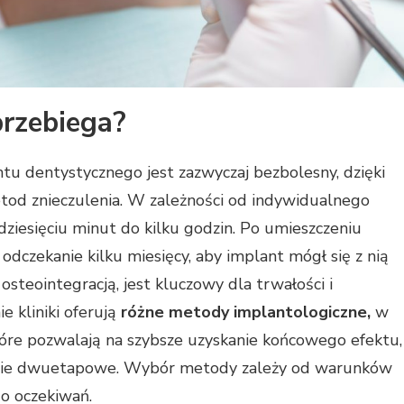
przebiega?
tu dentystycznego jest zazwyczaj bezbolesny, dzięki
od znieczulenia. W zależności od indywidualnego
ziesięciu minut do kilku godzin. Po umieszczeniu
odczekanie kilku miesięcy, aby implant mógł się z nią
osteointegracją, jest kluczowy dla trwałości i
e kliniki oferują
różne metody implantologiczne,
w
óre pozwalają na szybsze uzyskanie końcowego efektu,
jście dwuetapowe. Wybór metody zależy od warunków
go oczekiwań.