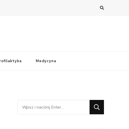
rofilaktyka
Medycyna
Szukasz
czegoś?