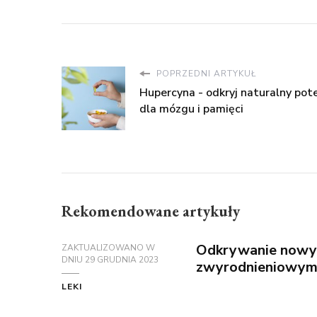
POPRZEDNI ARTYKUŁ
Hupercyna - odkryj naturalny pote
dla mózgu i pamięci
Rekomendowane artykuły
Odkrywanie nowy
ZAKTUALIZOWANO W
DNIU
29 GRUDNIA 2023
zwyrodnieniowym
LEKI