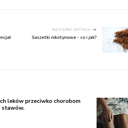
NASTĘPNY ARTYKUŁ
ncjał
Saszetki nikotynowe - co i jak?
ch leków przeciwko chorobom
 stawów.