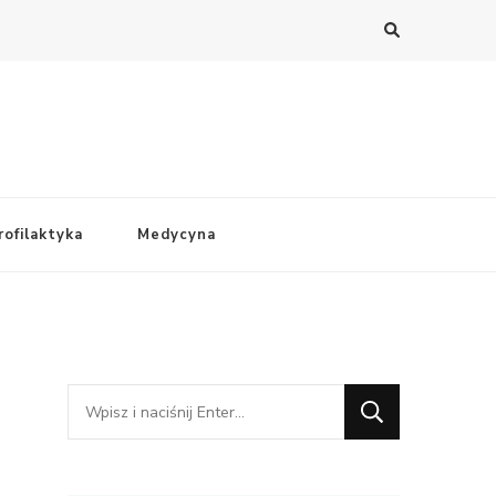
rofilaktyka
Medycyna
Szukasz
czegoś?