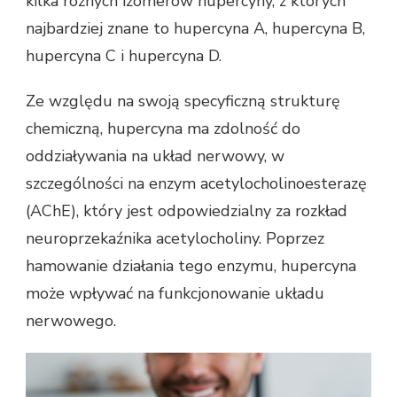
kilka różnych izomerów hupercyny, z których
najbardziej znane to hupercyna A, hupercyna B,
hupercyna C i hupercyna D.
Ze względu na swoją specyficzną strukturę
chemiczną, hupercyna ma zdolność do
oddziaływania na układ nerwowy, w
szczególności na enzym acetylocholinoesterazę
(AChE), który jest odpowiedzialny za rozkład
neuroprzekaźnika acetylocholiny. Poprzez
hamowanie działania tego enzymu, hupercyna
może wpływać na funkcjonowanie układu
nerwowego.