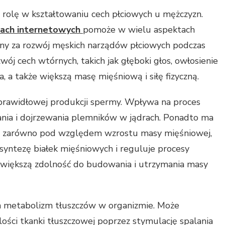
rolę w kształtowaniu cech płciowych u mężczyzn.
pach internetowych
pomoże w wielu aspektach
lny za rozwój męskich narządów płciowych podczas
wój cech wtórnych, takich jak głęboki głos, owłosienie
ia, a także większą masę mięśniową i siłę fizyczną.
prawidłowej produkcji spermy. Wpływa na proces
nia i dojrzewania plemników w jądrach. Ponadto ma
i, zarówno pod względem wzrostu masy mięśniowej,
e syntezę białek mięśniowych i reguluje procesy
na większą zdolność do budowania i utrzymania masy
 metabolizm tłuszczów w organizmie. Może
ilości tkanki tłuszczowej poprzez stymulację spalania