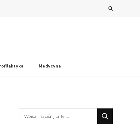
rofilaktyka
Medycyna
Szukasz
czegoś?