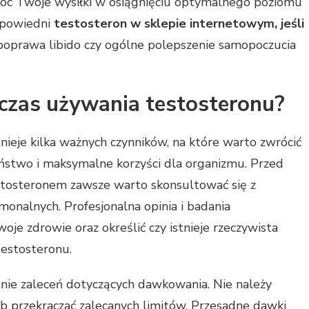
óc Twoje wysiłki w osiągnięciu optymalnego poziomu
dpowiedni
testosteron w sklepie internetowym, jeśli
poprawa libido czy ogólne polepszenie samopoczucia
czas używania testosteronu?
nieje kilka ważnych czynników, na które warto zwrócić
ństwo i maksymalne korzyści dla organizmu. Przed
stosteronem zawsze warto skonsultować się z
monalnych. Profesjonalna opinia i badania
je zdrowie oraz określić czy istnieje rzeczywista
estosteronu.
nie zaleceń dotyczących dawkowania. Nie należy
b przekraczać zalecanych limitów. Przesadne dawki