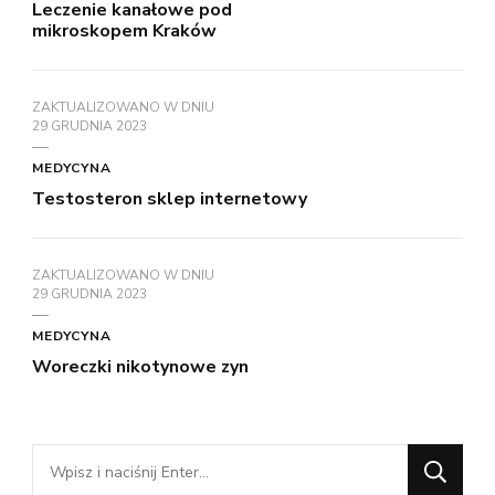
Leczenie kanałowe pod
mikroskopem Kraków
ZAKTUALIZOWANO W DNIU
29 GRUDNIA 2023
MEDYCYNA
Testosteron sklep internetowy
ZAKTUALIZOWANO W DNIU
29 GRUDNIA 2023
MEDYCYNA
Woreczki nikotynowe zyn
Szukasz
czegoś?