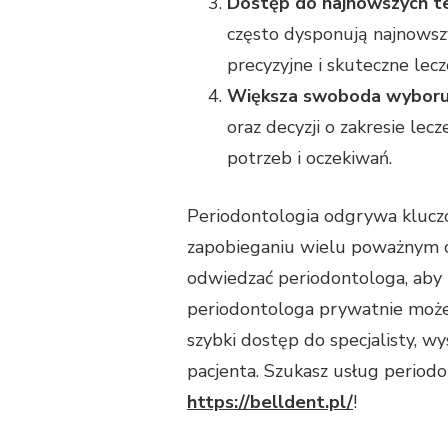
Dostęp do najnowszych te
często dysponują najnowsz
precyzyjne i skuteczne lecz
Większa swoboda wyboru
oraz decyzji o zakresie lec
potrzeb i oczekiwań.
Periodontologia odgrywa kluczo
zapobieganiu wielu poważnym c
odwiedzać periodontologa, aby 
periodontologa prywatnie może 
szybki dostęp do specjalisty, w
pacjenta. Szukasz usług perio
https://belldent.pl/
!