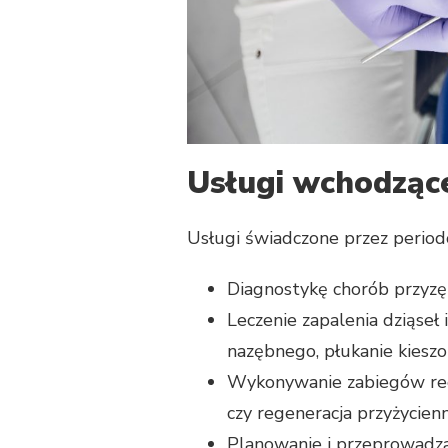
Usługi wchodzące
Usługi świadczone przez perio
Diagnostykę chorób przyzębi
Leczenie zapalenia dziąseł
nazębnego, płukanie kieszon
Wykonywanie zabiegów regen
czy regeneracja przyżycienn
Planowanie i przeprowadzan