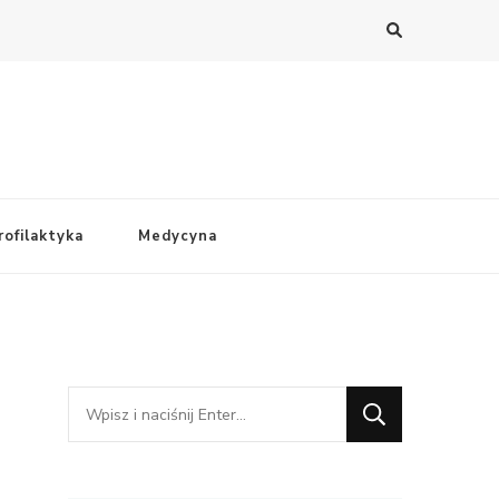
rofilaktyka
Medycyna
Szukasz
czegoś?